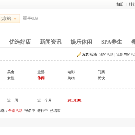
相册
|
排
北京站
手机站
优选好店
新闻资讯
娱乐休闲
SPA养生
发起活动
|
我的活动
|
我参与的活
美食
旅游
电影
门票
女性
休闲
购物
餐饮
近一周
近一个月
20131101
筛选：
全部活动
报名中
进行中
已结束