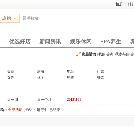
相册
|
排
北京站
手机站
优选好店
新闻资讯
娱乐休闲
SPA养生
发起活动
|
我的活动
|
我参与的活
美食
旅游
电影
门票
女性
休闲
购物
餐饮
近一周
近一个月
20131101
筛选：
全部活动
报名中
进行中
已结束