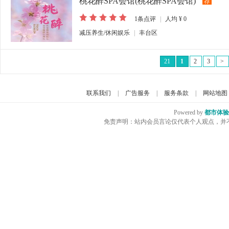
桃花醉SPA会馆(桃花醉SPA会馆)
荐
1
条点评
|
人均
¥ 0
减压养生/休闲娱乐
|
丰台区
21
1
2
3
>
联系我们
|
广告服务
|
服务条款
|
网站地图
Powered by
都市体验
免责声明：站内会员言论仅代表个人观点，并