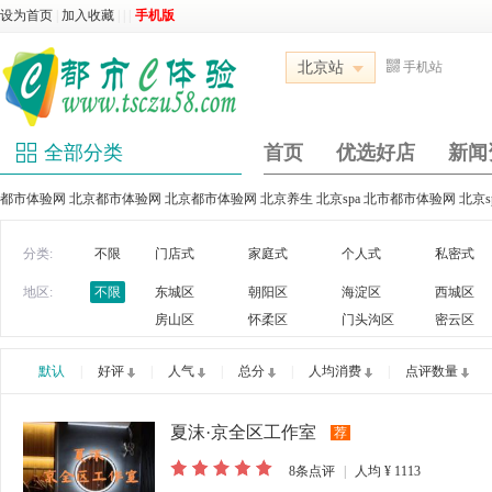
设为首页
|
加入收藏
|
|
|
手机版
北京站
手机站
全部分类
首页
优选好店
新闻
都市体验网 北京都市体验网 北京都市体验网 北京养生 北京spa 北市都市体验网 北京
分类:
不限
门店式
家庭式
个人式
私密式
地区:
不限
东城区
朝阳区
海淀区
西城区
房山区
怀柔区
门头沟区
密云区
默认
|
好评
|
人气
|
总分
|
人均消费
|
点评数量
夏沫·京全区工作室
荐
8
条点评
|
人均
¥ 1113