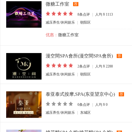
微糖工作室
荐
8
条点评
|
人均
¥ 1113
减压养生/休闲娱乐
|
朝阳区
优惠：
微糖工作室
漫空間SPA會所(漫空間SPA會所)
荐
2
条点评
|
人均
¥ 2288
减压养生/休闲娱乐
|
朝阳区
泰亚泰式按摩,SPA(东亚望京中心)
荐
0
条点评
|
人均
¥ 0
减压养生/休闲娱乐
|
东城区