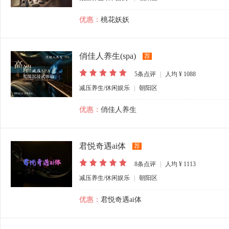
优惠：
桃花妖妖
俏佳人养生(spa)
荐
5
条点评
|
人均
¥ 1088
减压养生/休闲娱乐
|
朝阳区
优惠：
俏佳人养生
君悦奇遇ai体
荐
8
条点评
|
人均
¥ 1113
减压养生/休闲娱乐
|
朝阳区
优惠：
君悦奇遇ai体