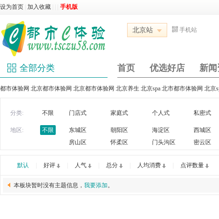
设为首页
|
加入收藏
|
|
|
手机版
北京站
手机站
全部分类
首页
优选好店
新闻
都市体验网 北京都市体验网 北京都市体验网 北京养生 北京spa 北市都市体验网 北京
分类:
不限
门店式
家庭式
个人式
私密式
地区:
不限
东城区
朝阳区
海淀区
西城区
房山区
怀柔区
门头沟区
密云区
默认
|
好评
|
人气
|
总分
|
人均消费
|
点评数量
本板块暂时没有主题信息，
我要添加
。