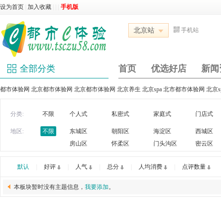
设为首页
|
加入收藏
|
|
|
手机版
北京站
手机站
全部分类
首页
优选好店
新闻
都市体验网 北京都市体验网 北京都市体验网 北京养生 北京spa 北市都市体验网 北京
分类:
不限
个人式
私密式
家庭式
门店式
地区:
不限
东城区
朝阳区
海淀区
西城区
房山区
怀柔区
门头沟区
密云区
默认
|
好评
|
人气
|
总分
|
人均消费
|
点评数量
本板块暂时没有主题信息，
我要添加
。