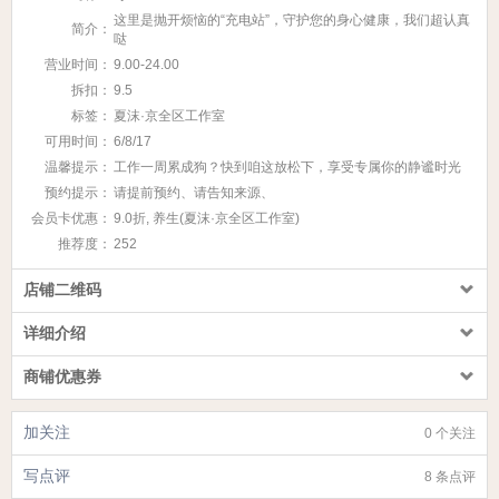
这里是抛开烦恼的“充电站”，守护您的身心健康，我们超认真
简介：
哒
营业时间：
9.00-24.00
拆扣：
9.5
标签：
夏沫·京全区工作室
可用时间：
6/8/17
温馨提示：
工作一周累成狗？快到咱这放松下，享受专属你的静谧时光
预约提示：
请提前预约、请告知来源、
会员卡优惠：
9.0折, 养生(夏沫·京全区工作室)
推荐度：
252
店铺二维码
详细介绍
商铺优惠券
加关注
0 个关注
写点评
8 条点评