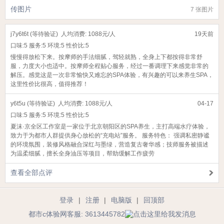
传图片
7 张图片
j7y6t6t (等待验证)
人均消费: 1088元/人
19天前
口味:
5
服务:
5
环境:
5
性价比:
5
慢慢得放松下来。按摩师的手法细腻，驾轻就熟，全身上下都按得非常舒
服，力度大小也适中。按摩师全程贴心服务，经过一番调理下来感觉非常的
解压。感觉这是一次非常愉快又难忘的SPA体验，有兴趣的可以来养生SPA，
这里性价比很高，值得推荐！
y6t5u (等待验证)
人均消费: 1088元/人
04-17
口味:
5
服务:
5
环境:
5
性价比:
5
‌夏沫·京全区工作室‌是一家位于北京朝阳区的SPA养生，主打高端水疗体验，
致力于为都市人群提供身心放松的“充电站”服务。 ‌服务特色‌： 强调私密静谧
的环境氛围，装修风格融合深红与墨绿，营造复古奢华感；技师服务被描述
为温柔细腻，擅长全身油压等项目，帮助缓解工作疲劳
查看全部点评
登录
|
注册
|
电脑版
|
回顶部
都市c体验网客服: 3613445782