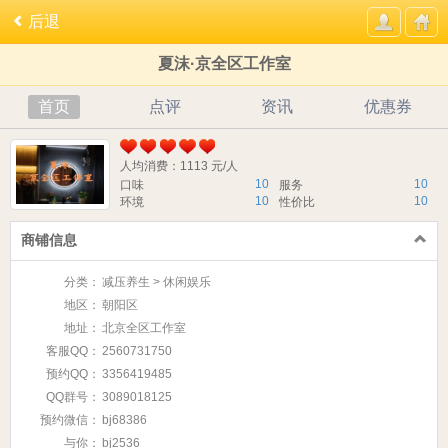
后退
夏沫·京全区工作室
首页
点评
资讯
优惠券
人均消费：1113 元/人
10
10
口味
服务
10
10
环境
性价比
商铺信息
分类：
减压养生 > 休闲娱乐
地区：
朝阳区
地址：
北京全区工作室
客服QQ：
2560731750
预约QQ：
3356419485
QQ群号：
3089018125
预约微信：
bj68386
与你：
bj2536