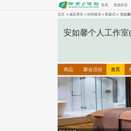
首页
优选好店
北京
»
减压养生
»
休闲娱乐
»
家庭式
» 安如馨
安如馨个人工作室(
商品
聚会活动
首页