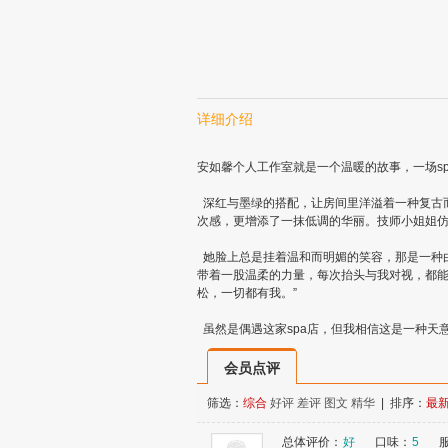
详细介绍
安如馨个人工作室就是一个温暖的故事，一场sp
深红与墨绿的搭配，让房间里洋溢着一种复古
次感，更增添了一抹低调的华丽。技师小姐姐
她脸上总是挂着温和而明媚的笑容，那是一种
带着一股温柔的力量，每次抬头与我对视，都能
松，一切都有我。”
虽然是偶遇这家spa店，但我相信这是一种天
会员点评
筛选：
综合
好评
差评
图文
精华
| 排序：
最
总体评价：
好
口味：
5