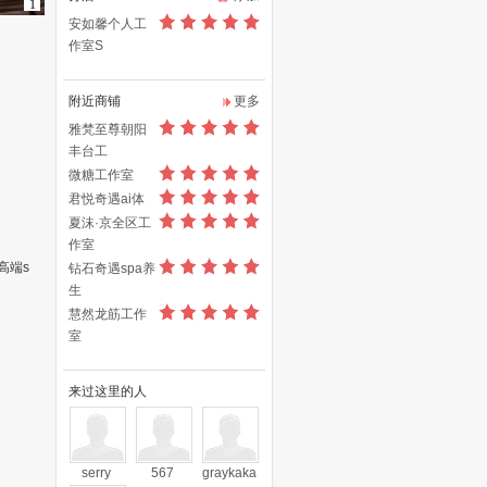
1
安如馨个人工
作室S
附近商铺
更多
雅梵至尊朝阳
丰台工
微糖工作室
君悦奇遇ai体
夏沫·京全区工
作室
高端s
钻石奇遇spa养
生
慧然龙筋工作
室
来过这里的人
serry
567
graykaka