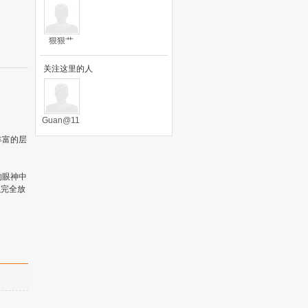
狠狠艹
关注这里的人
Guan@11
1
丰富的层
的眼神中
以完全放