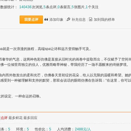
数据统计：
140436
次浏览,
5
条点评,
0
条留言,
5
张图片,
1
个关注
我要点评
添加印象
|
补充信息
|
加到我的榜单
a就是一次浪漫的旅程，高端spa让诗和远方变得触手可及。
而奢华的气息，这两种色彩仿佛是直接从旧时光的画卷中提取而出，不仅赋予了空间
仿佛一位倾世而独立的佳人，优雅而略带神秘，带我经历了一场不愿醒来的绮丽梦境。
由内而外散发出的柔和光芒，仿佛春天里初绽的花朵，给人以无限的温暖和希望。她
感受到一种被理解和支持的默契，那双会说话的眼睛仿佛在告诉我：“在这里，你可
意的设定、一种命运的召唤。
新点评
最多鲜花
最多回应
服务：
5
环境：
5
性价比：
5
人均消费：
2488元/人