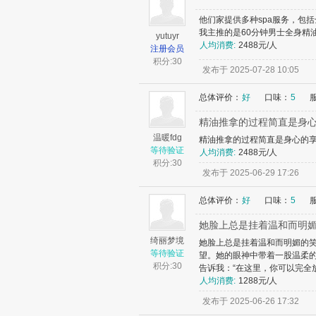
他们家提供多种spa服务，包括
我主推的是60分钟男士全身精油
yutuyr
人均消费:
2488元/人
注册会员
积分:
30
发布于 2025-07-28 10:05
总体评价：
好
口味：
5
精油推拿的过程简直是身
温暖fdg
精油推拿的过程简直是身心的
等待验证
人均消费:
2488元/人
积分:
30
发布于 2025-06-29 17:26
总体评价：
好
口味：
5
她脸上总是挂着温和而明
绮丽梦境
她脸上总是挂着温和而明媚的
等待验证
望。她的眼神中带着一股温柔
积分:
30
告诉我：“在这里，你可以完全
人均消费:
1288元/人
发布于 2025-06-26 17:32