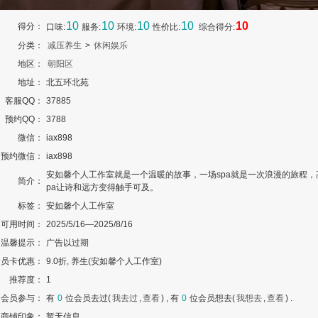
10
10
10
10
10
得分：
口味:
服务:
环境:
性价比:
综合得分:
分类：
减压养生
>
休闲娱乐
地区：
朝阳区
地址：
北五环北苑
客服QQ：
37885
预约QQ：
3788
微信：
iax898
预约微信：
iax898
安如馨个人工作室就是一个温暖的故事，一场spa就是一次浪漫的旅程，
简介：
pa让诗和远方变得触手可及。
标签：
安如馨个人工作室
可用时间：
2025/5/16—2025/8/16
温馨提示：
广告以过期
会员卡优惠：
9.0折, 养生(安如馨个人工作室)
推荐度：
1
会员参与：
有
0
位会员去过(
我去过
,
查看
) , 有
0
位会员想去(
我想去
,
查看
) .
商铺印象：
暂无信息