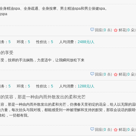
全身精油spa、全身疏通、全身按摩、男士精油spa和男士保健spa。
spa
回应
(
0
条)
鲜花
(
0
朵
)
服务：
5
环境：
5
性价比：
5
人均消费：
2488元/人
心的享受
享受，技师的手法娴熟，力度适中，让我瞬间放松下来
回应
(
0
条)
鲜花
(
0
朵
)
服务：
5
环境：
5
性价比：
5
人均消费：
1288元/人
媚的笑容，那是一种由内而外散发出的柔和光芒
笑容，那是一种由内而外散发出的柔和光芒，仿佛春天里初绽的花朵，给人以无限的温
的力量，每次抬头与我对视，都能感受到一种被理解和支持的默契，那双会说话的眼睛
放松，一切都有我。
回应
(
0
条)
鲜花
(
0
朵
)