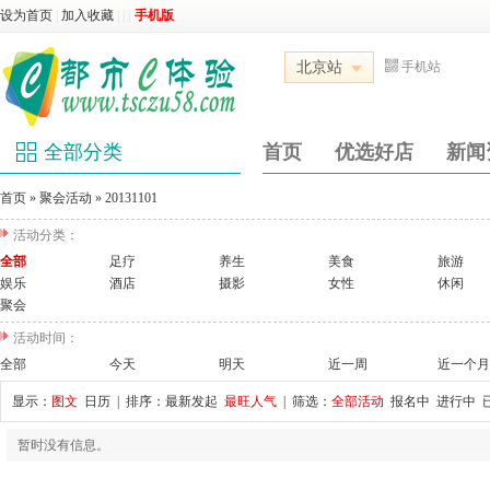
设为首页
|
加入收藏
|
|
|
手机版
北京站
手机站
全部分类
首页
优选好店
新闻
首页
»
聚会活动
»
20131101
活动分类：
全部
足疗
养生
美食
旅游
娱乐
酒店
摄影
女性
休闲
聚会
活动时间：
全部
今天
明天
近一周
近一个月
显示：
图文
日历
| 排序：
最新发起
最旺人气
| 筛选：
全部活动
报名中
进行中
暂时没有信息。