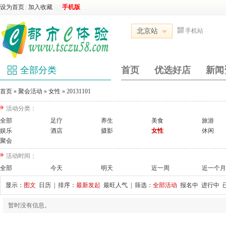
设为首页
|
加入收藏
|
|
|
手机版
北京站
手机站
全部分类
首页
优选好店
新闻
首页
»
聚会活动
»
女性
»
20131101
活动分类：
全部
足疗
养生
美食
旅游
娱乐
酒店
摄影
女性
休闲
聚会
活动时间：
全部
今天
明天
近一周
近一个月
显示：
图文
日历
| 排序：
最新发起
最旺人气
| 筛选：
全部活动
报名中
进行中
暂时没有信息。