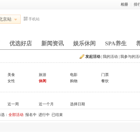
相册
|
排
北京站
手机站
优选好店
新闻资讯
娱乐休闲
SPA养生
发起活动
|
我的活动
|
我参与的活
美食
旅游
电影
门票
女性
休闲
购物
餐饮
近一周
近一个月
选择日期
筛选：
全部活动
报名中
进行中
已结束