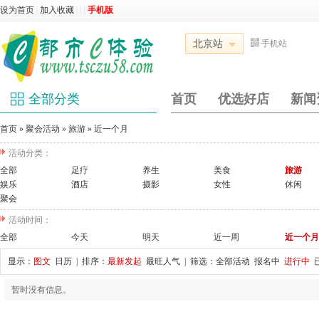
设为首页
|
加入收藏
|
|
|
手机版
北京站
手机站
全部分类
首页
优选好店
新闻
首页
»
聚会活动
»
旅游
»
近一个月
活动分类：
全部
足疗
养生
美食
旅游
娱乐
酒店
摄影
女性
休闲
聚会
活动时间：
全部
今天
明天
近一周
近一个月
显示：
图文
日历
| 排序：
最新发起
最旺人气
| 筛选：
全部活动
报名中
进行中
暂时没有信息。