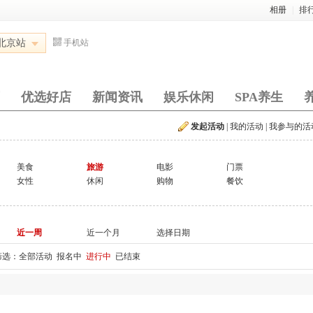
相册
|
排
北京站
手机站
优选好店
新闻资讯
娱乐休闲
SPA养生
发起活动
|
我的活动
|
我参与的活
美食
旅游
电影
门票
女性
休闲
购物
餐饮
近一周
近一个月
选择日期
筛选：
全部活动
报名中
进行中
已结束