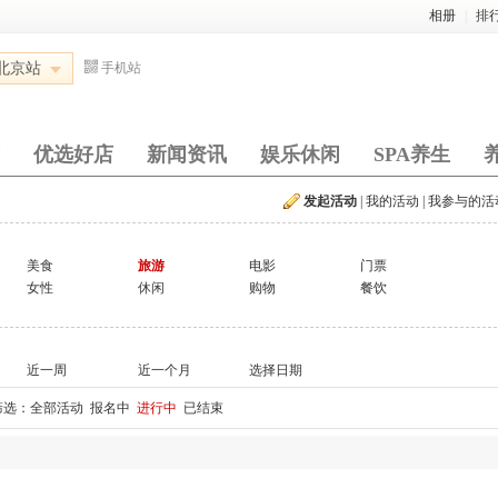
相册
|
排
北京站
手机站
优选好店
新闻资讯
娱乐休闲
SPA养生
发起活动
|
我的活动
|
我参与的活
美食
旅游
电影
门票
女性
休闲
购物
餐饮
近一周
近一个月
选择日期
筛选：
全部活动
报名中
进行中
已结束