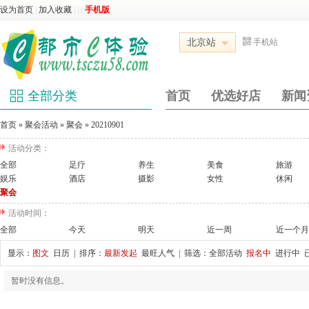
设为首页
|
加入收藏
|
|
|
手机版
北京站
手机站
全部分类
首页
优选好店
新闻
首页
»
聚会活动
»
聚会
»
20210901
活动分类：
全部
足疗
养生
美食
旅游
娱乐
酒店
摄影
女性
休闲
聚会
活动时间：
全部
今天
明天
近一周
近一个月
显示：
图文
日历
| 排序：
最新发起
最旺人气
| 筛选：
全部活动
报名中
进行中
暂时没有信息。