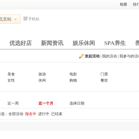
相册
|
排
北京站
手机站
优选好店
新闻资讯
娱乐休闲
SPA养生
发起活动
|
我的活动
|
我参与的活
美食
旅游
电影
门票
女性
休闲
购物
餐饮
近一周
近一个月
选择日期
筛选：
全部活动
报名中
进行中
已结束