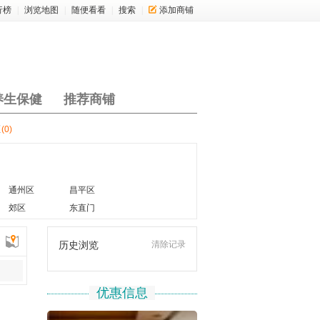
行榜
|
浏览地图
|
随便看看
|
搜索
|
添加商铺
养生保健
推荐商铺
区
(0)
通州区
昌平区
郊区
东直门
清除记录
历史浏览
优惠信息