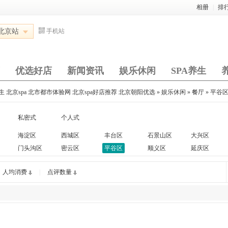
相册
|
排
北京站
手机站
优选好店
新闻资讯
娱乐休闲
SPA养生
北京spa 北市都市体验网 北京spa好店推荐 北京朝阳优选
»
娱乐休闲
»
餐厅
»
平谷
私密式
个人式
海淀区
西城区
丰台区
石景山区
大兴区
门头沟区
密云区
平谷区
顺义区
延庆区
人均消费
|
点评数量