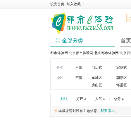
设为首页
|
加入收藏
|
|
全部分类
首页
都市体验网 北京都市体验网 北京都市体验网 北京养生 
分类:
不限
门店式
家庭式
地区:
不限
东城区
朝阳区
房山区
怀柔区
默认
|
好评
|
人气
|
总分
|
本板块暂时没有主题信息，
我要添加
。