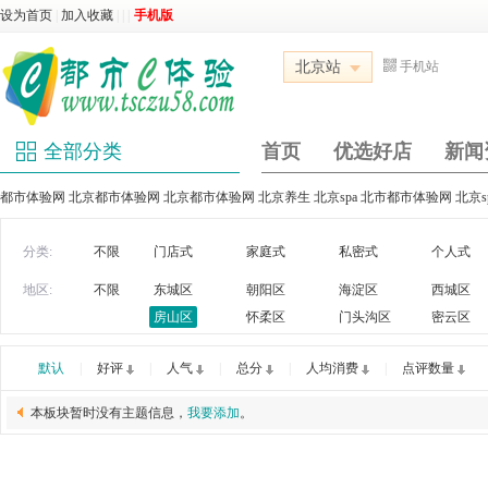
设为首页
|
加入收藏
|
|
|
手机版
北京站
手机站
全部分类
首页
优选好店
新闻
都市体验网 北京都市体验网 北京都市体验网 北京养生 北京spa 北市都市体验网 北京
分类:
不限
门店式
家庭式
私密式
个人式
地区:
不限
东城区
朝阳区
海淀区
西城区
房山区
怀柔区
门头沟区
密云区
默认
|
好评
|
人气
|
总分
|
人均消费
|
点评数量
本板块暂时没有主题信息，
我要添加
。