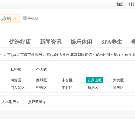
相册
|
排
北京站
手机站
优选好店
新闻资讯
娱乐休闲
SPA养生
北京spa 北市都市体验网 北京spa好店推荐 北京朝阳优选
»
娱乐休闲
»
餐厅
»
石景
私密式
个人式
海淀区
西城区
丰台区
石景山区
大兴区
门头沟区
密云区
平谷区
顺义区
延庆区
人均消费
|
点评数量