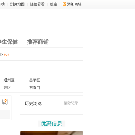
行榜
|
浏览地图
|
随便看看
|
搜索
|
添加商铺
养生保健
推荐商铺
山区
(0)
通州区
昌平区
郊区
东直门
清除记录
历史浏览
优惠信息