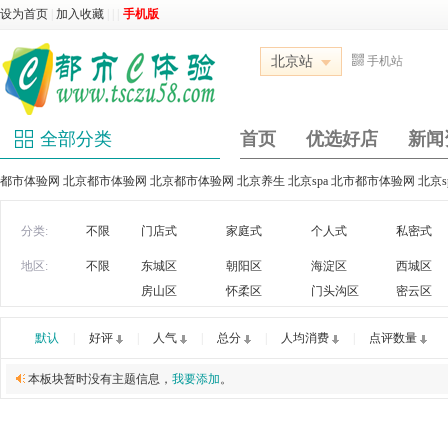
设为首页
|
加入收藏
|
|
|
手机版
北京站
手机站
全部分类
首页
优选好店
新闻
都市体验网 北京都市体验网 北京都市体验网 北京养生 北京spa 北市都市体验网 北京
分类:
不限
门店式
家庭式
个人式
私密式
地区:
不限
东城区
朝阳区
海淀区
西城区
房山区
怀柔区
门头沟区
密云区
默认
|
好评
|
人气
|
总分
|
人均消费
|
点评数量
本板块暂时没有主题信息，
我要添加
。