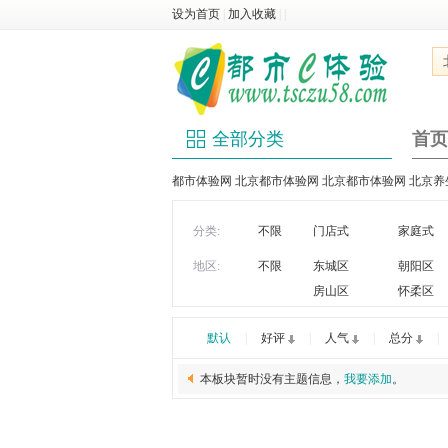
设为首页
|
加入收藏
|
|
全部分类
首页
都市体验网 北京都市体验网 北京都市体验网 北京养生 
分类:
不限
门店式
家庭式
地区:
不限
东城区
朝阳区
房山区
怀柔区
默认
|
好评
|
人气
|
总分
|
本板块暂时没有主题信息，
我要添加
。