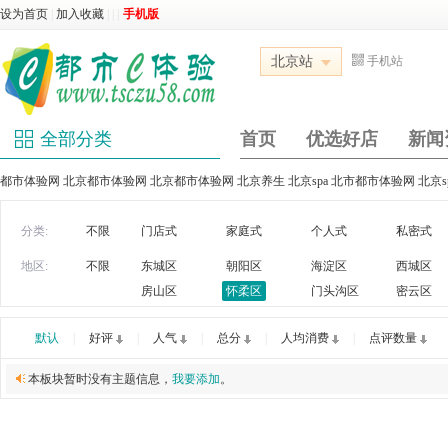
设为首页
|
加入收藏
|
|
|
手机版
北京站
手机站
全部分类
首页
优选好店
新闻
都市体验网 北京都市体验网 北京都市体验网 北京养生 北京spa 北市都市体验网 北京
分类:
不限
门店式
家庭式
个人式
私密式
地区:
不限
东城区
朝阳区
海淀区
西城区
房山区
怀柔区
门头沟区
密云区
默认
|
好评
|
人气
|
总分
|
人均消费
|
点评数量
本板块暂时没有主题信息，
我要添加
。