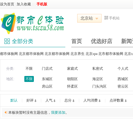
设为首页
|
加入收藏
|
|
|
手机版
北京站
手机站
全部分类
首页
优选好店
新闻
都市体验网 北京都市体验网 北京都市体验网 北京养生 北京spa 北市都市体验网 北京
分类:
不限
门店式
家庭式
私密式
个人式
地区:
不限
东城区
朝阳区
海淀区
西城区
房山区
怀柔区
门头沟区
密云区
默认
|
好评
|
人气
|
总分
|
人均消费
|
点评数量
本板块暂时没有主题信息，
我要添加
。