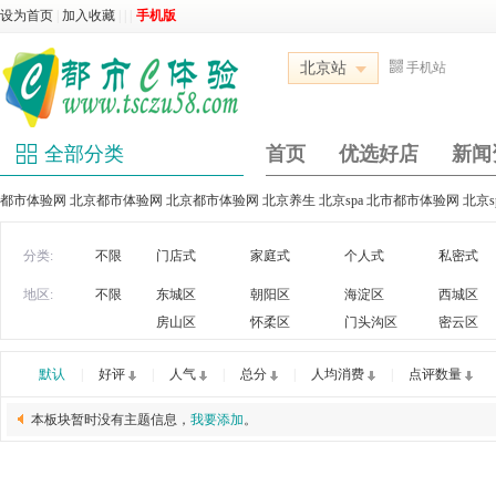
设为首页
|
加入收藏
|
|
|
手机版
北京站
手机站
全部分类
首页
优选好店
新闻
都市体验网 北京都市体验网 北京都市体验网 北京养生 北京spa 北市都市体验网 北京
分类:
不限
门店式
家庭式
个人式
私密式
地区:
不限
东城区
朝阳区
海淀区
西城区
房山区
怀柔区
门头沟区
密云区
默认
|
好评
|
人气
|
总分
|
人均消费
|
点评数量
本板块暂时没有主题信息，
我要添加
。