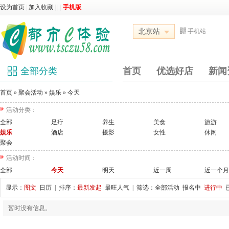
设为首页
|
加入收藏
|
|
|
手机版
北京站
手机站
全部分类
首页
优选好店
新闻
首页
»
聚会活动
»
娱乐
»
今天
活动分类：
全部
足疗
养生
美食
旅游
娱乐
酒店
摄影
女性
休闲
聚会
活动时间：
全部
今天
明天
近一周
近一个月
显示：
图文
日历
| 排序：
最新发起
最旺人气
| 筛选：
全部活动
报名中
进行中
暂时没有信息。