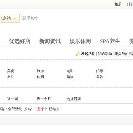
相册
|
排
北京站
手机站
优选好店
新闻资讯
娱乐休闲
SPA养生
发起活动
|
我的活动
|
我参与的活
美食
旅游
电影
门票
女性
休闲
购物
餐饮
近一周
近一个月
选择日期
筛选：
全部活动
报名中
进行中
已结束