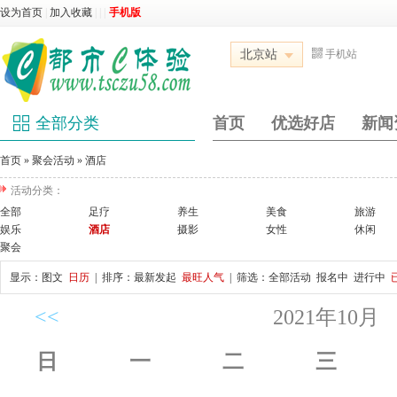
设为首页
|
加入收藏
|
|
|
手机版
北京站
手机站
全部分类
首页
优选好店
新闻
首页
»
聚会活动
»
酒店
活动分类：
全部
足疗
养生
美食
旅游
娱乐
酒店
摄影
女性
休闲
聚会
显示：
图文
日历
| 排序：
最新发起
最旺人气
| 筛选：
全部活动
报名中
进行中
<<
2021年10月
日
一
二
三