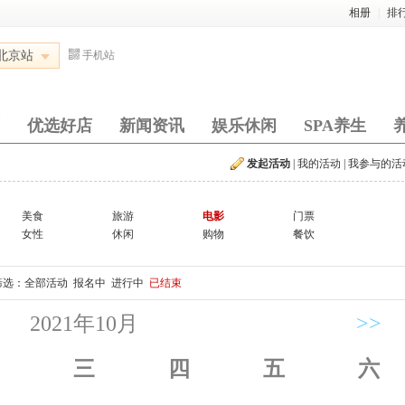
相册
|
排
北京站
手机站
优选好店
新闻资讯
娱乐休闲
SPA养生
发起活动
|
我的活动
|
我参与的活
美食
旅游
电影
门票
女性
休闲
购物
餐饮
筛选：
全部活动
报名中
进行中
已结束
2021年10月
>>
三
四
五
六