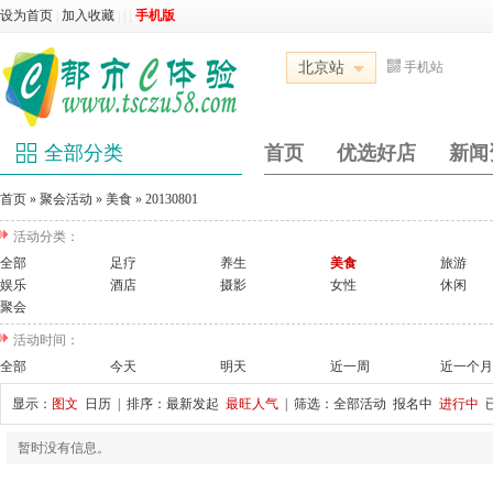
设为首页
|
加入收藏
|
|
|
手机版
北京站
手机站
全部分类
首页
优选好店
新闻
首页
»
聚会活动
»
美食
»
20130801
活动分类：
全部
足疗
养生
美食
旅游
娱乐
酒店
摄影
女性
休闲
聚会
活动时间：
全部
今天
明天
近一周
近一个月
显示：
图文
日历
| 排序：
最新发起
最旺人气
| 筛选：
全部活动
报名中
进行中
暂时没有信息。