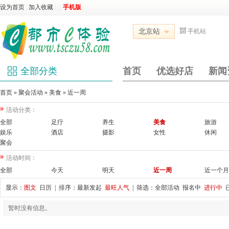
设为首页
|
加入收藏
|
|
|
手机版
北京站
手机站
全部分类
首页
优选好店
新闻
首页
»
聚会活动
»
美食
»
近一周
活动分类：
全部
足疗
养生
美食
旅游
娱乐
酒店
摄影
女性
休闲
聚会
活动时间：
全部
今天
明天
近一周
近一个月
显示：
图文
日历
| 排序：
最新发起
最旺人气
| 筛选：
全部活动
报名中
进行中
暂时没有信息。