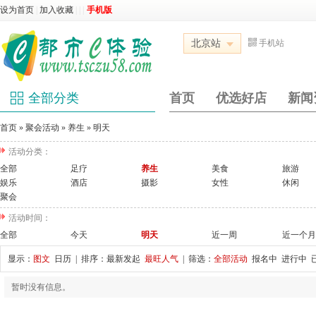
设为首页
|
加入收藏
|
|
|
手机版
北京站
手机站
全部分类
首页
优选好店
新闻
首页
»
聚会活动
»
养生
»
明天
活动分类：
全部
足疗
养生
美食
旅游
娱乐
酒店
摄影
女性
休闲
聚会
活动时间：
全部
今天
明天
近一周
近一个月
显示：
图文
日历
| 排序：
最新发起
最旺人气
| 筛选：
全部活动
报名中
进行中
暂时没有信息。