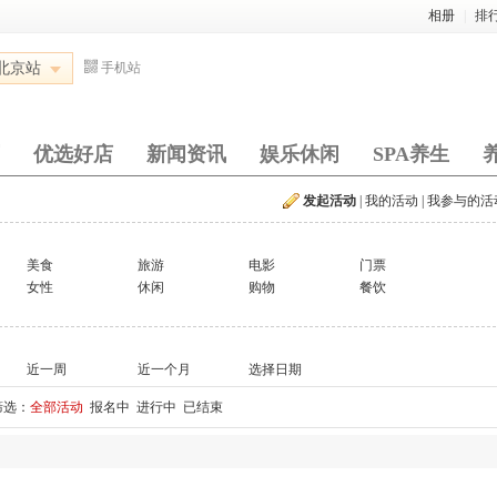
相册
|
排
北京站
手机站
优选好店
新闻资讯
娱乐休闲
SPA养生
发起活动
|
我的活动
|
我参与的活
美食
旅游
电影
门票
女性
休闲
购物
餐饮
近一周
近一个月
选择日期
筛选：
全部活动
报名中
进行中
已结束