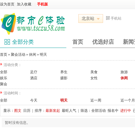
设为首页
|
加入收藏
|
|
|
手机版
北京站
手机站
全部分类
首页
优选好店
新闻
首页
»
聚会活动
»
休闲
»
明天
活动分类：
全部
足疗
养生
美食
旅游
娱乐
酒店
摄影
女性
休闲
聚会
活动时间：
全部
今天
明天
近一周
近一个月
显示：
图文
日历
| 排序：
最新发起
最旺人气
| 筛选：
全部活动
报名中
进行中
暂时没有信息。