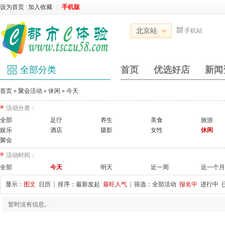
设为首页
|
加入收藏
|
|
|
手机版
北京站
手机站
全部分类
首页
优选好店
新闻
首页
»
聚会活动
»
休闲
»
今天
活动分类：
全部
足疗
养生
美食
旅游
娱乐
酒店
摄影
女性
休闲
聚会
活动时间：
全部
今天
明天
近一周
近一个月
显示：
图文
日历
| 排序：
最新发起
最旺人气
| 筛选：
全部活动
报名中
进行中
暂时没有信息。