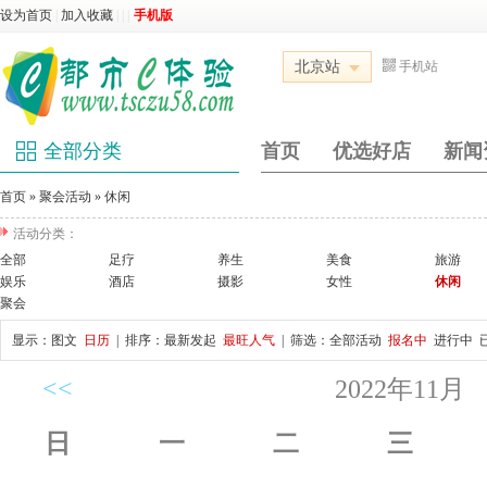
设为首页
|
加入收藏
|
|
|
手机版
北京站
手机站
全部分类
首页
优选好店
新闻
首页
»
聚会活动
»
休闲
活动分类：
全部
足疗
养生
美食
旅游
娱乐
酒店
摄影
女性
休闲
聚会
显示：
图文
日历
| 排序：
最新发起
最旺人气
| 筛选：
全部活动
报名中
进行中
<<
2022年11月
日
一
二
三