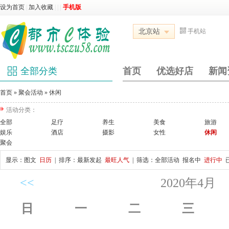
设为首页
|
加入收藏
|
|
|
手机版
北京站
手机站
全部分类
首页
优选好店
新闻
首页
»
聚会活动
»
休闲
活动分类：
全部
足疗
养生
美食
旅游
娱乐
酒店
摄影
女性
休闲
聚会
显示：
图文
日历
| 排序：
最新发起
最旺人气
| 筛选：
全部活动
报名中
进行中
<<
2020年4月
日
一
二
三