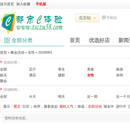
设为首页
|
加入收藏
|
|
|
手机版
北京站
手机站
全部分类
首页
优选好店
新闻
首页
»
聚会活动
»
女性
»
20200901
活动分类：
全部
足疗
养生
美食
旅游
娱乐
酒店
摄影
女性
休闲
聚会
活动时间：
全部
今天
明天
近一周
近一个月
显示：
图文
日历
| 排序：
最新发起
最旺人气
| 筛选：
全部活动
报名中
进行中
暂时没有信息。