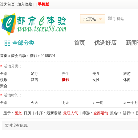
设为首页
|
加入收藏
|
|
|
手机版
北京站
手机站
全部分类
首页
优选好店
新闻
首页
»
聚会活动
»
摄影
»
20180301
活动分类：
全部
足疗
养生
美食
旅游
娱乐
酒店
摄影
女性
休闲
聚会
活动时间：
全部
今天
明天
近一周
近一个月
显示：
图文
日历
| 排序：
最新发起
最旺人气
| 筛选：
全部活动
报名中
进行中
暂时没有信息。