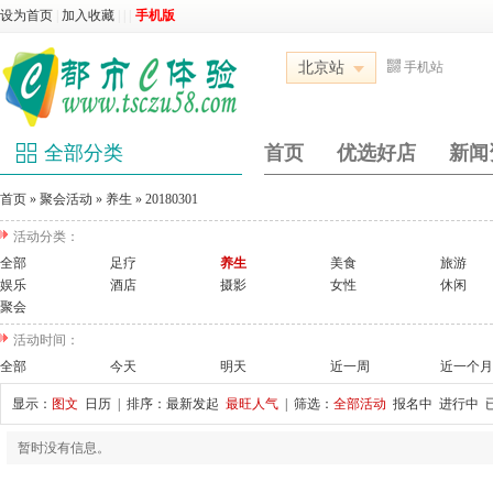
设为首页
|
加入收藏
|
|
|
手机版
北京站
手机站
全部分类
首页
优选好店
新闻
首页
»
聚会活动
»
养生
»
20180301
活动分类：
全部
足疗
养生
美食
旅游
娱乐
酒店
摄影
女性
休闲
聚会
活动时间：
全部
今天
明天
近一周
近一个月
显示：
图文
日历
| 排序：
最新发起
最旺人气
| 筛选：
全部活动
报名中
进行中
暂时没有信息。