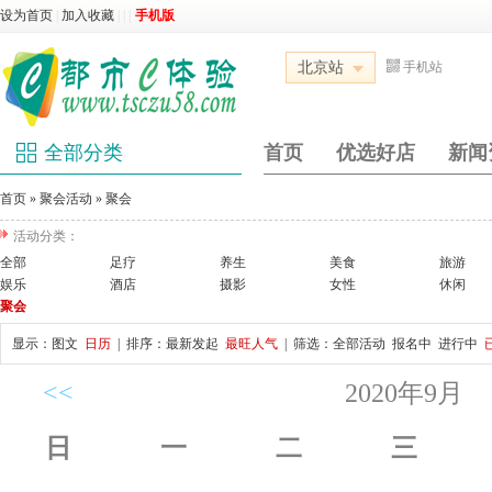
设为首页
|
加入收藏
|
|
|
手机版
北京站
手机站
全部分类
首页
优选好店
新闻
首页
»
聚会活动
»
聚会
活动分类：
全部
足疗
养生
美食
旅游
娱乐
酒店
摄影
女性
休闲
聚会
显示：
图文
日历
| 排序：
最新发起
最旺人气
| 筛选：
全部活动
报名中
进行中
<<
2020年9月
日
一
二
三