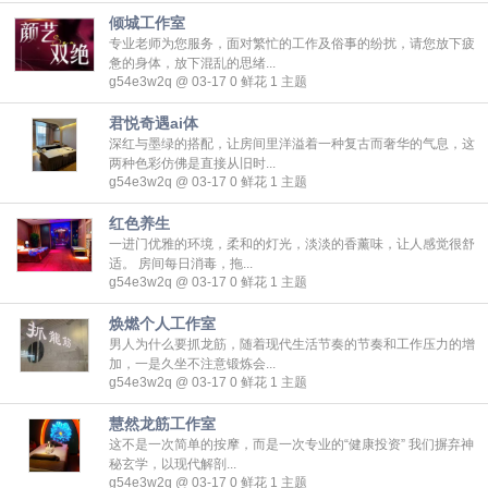
倾城工作室
专业老师为您服务，面对繁忙的工作及俗事的纷扰，请您放下疲
惫的身体，放下混乱的思绪...
g54e3w2q @ 03-17
0
鲜花
1
主题
君悦奇遇ai体
深红与墨绿的搭配，让房间里洋溢着一种复古而奢华的气息，这
两种色彩仿佛是直接从旧时...
g54e3w2q @ 03-17
0
鲜花
1
主题
红色养生
一进门优雅的环境，柔和的灯光，淡淡的香薰味，让人感觉很舒
适。 房间每日消毒，拖...
g54e3w2q @ 03-17
0
鲜花
1
主题
焕燃个人工作室
男人为什么要抓龙筋，随着现代生活节奏的节奏和工作压力的增
加，一是久坐不注意锻炼会...
g54e3w2q @ 03-17
0
鲜花
1
主题
慧然龙筋工作室
这不是一次简单的按摩，而是一次专业的“健康投资” 我们摒弃神
秘玄学，以现代解剖...
g54e3w2q @ 03-17
0
鲜花
1
主题