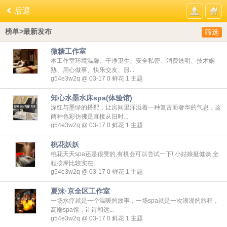
后退
榜单>最新发布
筛选
微糖工作室
本工作室环境温馨、干净卫生、安全私密、消费透明、技术娴
熟、用心做事、快乐交友、服...
g54e3w2q @ 03-17
0
鲜花
1
主题
知心水墨水床spa(体验馆)
深红与墨绿的搭配，让房间里洋溢着一种复古而奢华的气息，这
两种色彩仿佛是直接从旧时...
g54e3w2q @ 03-17
0
鲜花
1
主题
桃花妖妖
桃花夭夭spa还是很赞的,有机会可以尝试一下! 小姑娘挺健谈,全
程按摩比较实在,...
g54e3w2q @ 03-17
0
鲜花
1
主题
夏沫·京全区工作室
一场水疗就是一个温暖的故事，一场spa就是一次浪漫的旅程，
高端spa馆，让诗和远...
g54e3w2q @ 03-17
0
鲜花
1
主题