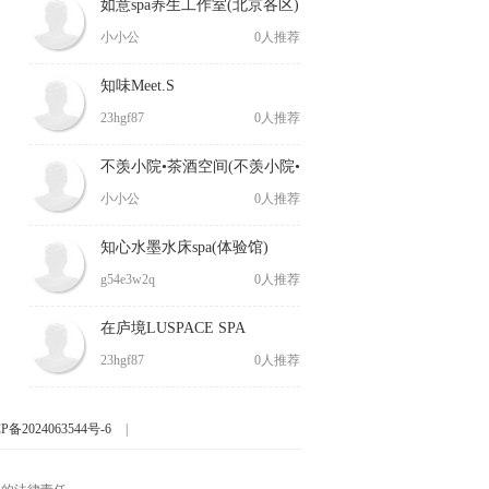
如意spa养生工作室(北京各区)
小小公
0人推荐
知味Meet.S
23hgf87
0人推荐
不羡小院•茶酒空间(不羡小院•
茶酒空间)
小小公
0人推荐
知心水墨水床spa(体验馆)
g54e3w2q
0人推荐
在庐境LUSPACE SPA
23hgf87
0人推荐
P备2024063544号-6
|