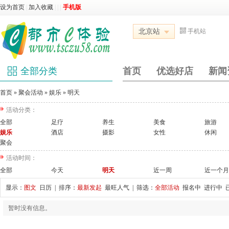
设为首页
|
加入收藏
|
|
|
手机版
北京站
手机站
全部分类
首页
优选好店
新闻
首页
»
聚会活动
»
娱乐
»
明天
活动分类：
全部
足疗
养生
美食
旅游
娱乐
酒店
摄影
女性
休闲
聚会
活动时间：
全部
今天
明天
近一周
近一个月
显示：
图文
日历
| 排序：
最新发起
最旺人气
| 筛选：
全部活动
报名中
进行中
暂时没有信息。