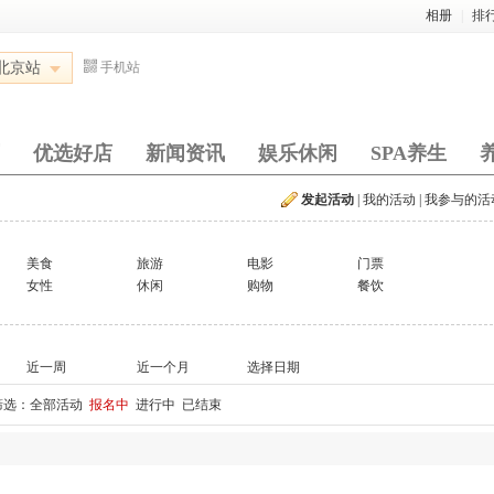
相册
|
排
北京站
手机站
优选好店
新闻资讯
娱乐休闲
SPA养生
发起活动
|
我的活动
|
我参与的活
美食
旅游
电影
门票
女性
休闲
购物
餐饮
近一周
近一个月
选择日期
筛选：
全部活动
报名中
进行中
已结束