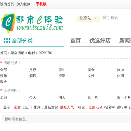
设为首页
|
加入收藏
|
|
|
手机版
北京站
手机站
全部分类
首页
优选好店
新闻
首页
»
聚会活动
»
电影
»
20200701
活动分类：
全部
足疗
养生
美食
旅游
娱乐
酒店
摄影
女性
休闲
聚会
活动时间：
全部
今天
明天
近一周
近一个月
显示：
图文
日历
| 排序：
最新发起
最旺人气
| 筛选：
全部活动
报名中
进行中
暂时没有信息。