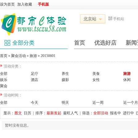
设为首页
|
加入收藏
|
|
|
手机版
北京站
手机站
全部分类
首页
优选好店
新闻
首页
»
聚会活动
»
旅游
»
20150601
活动分类：
全部
足疗
养生
美食
旅游
娱乐
酒店
摄影
女性
休闲
聚会
活动时间：
全部
今天
明天
近一周
近一个月
显示：
图文
日历
| 排序：
最新发起
最旺人气
| 筛选：
全部活动
报名中
进行中
暂时没有信息。