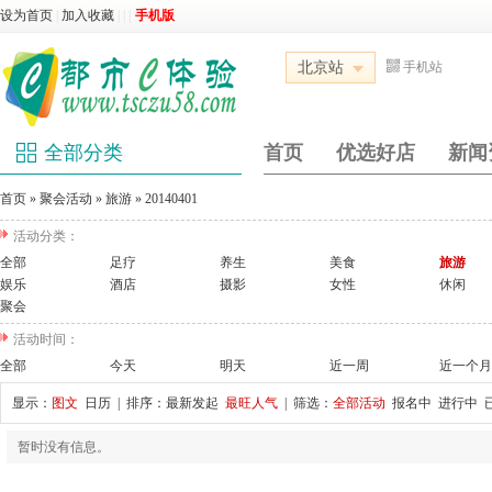
设为首页
|
加入收藏
|
|
|
手机版
北京站
手机站
全部分类
首页
优选好店
新闻
首页
»
聚会活动
»
旅游
»
20140401
活动分类：
全部
足疗
养生
美食
旅游
娱乐
酒店
摄影
女性
休闲
聚会
活动时间：
全部
今天
明天
近一周
近一个月
显示：
图文
日历
| 排序：
最新发起
最旺人气
| 筛选：
全部活动
报名中
进行中
暂时没有信息。