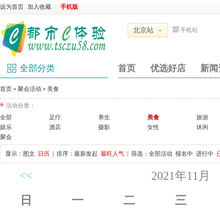
设为首页
|
加入收藏
|
|
|
手机版
北京站
手机站
全部分类
首页
优选好店
新闻
首页
»
聚会活动
»
美食
活动分类：
全部
足疗
养生
美食
旅游
娱乐
酒店
摄影
女性
休闲
聚会
显示：
图文
日历
| 排序：
最新发起
最旺人气
| 筛选：
全部活动
报名中
进行中
<<
2021年11月
日
一
二
三