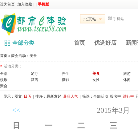
设为首页
|
加入收藏
|
|
|
手机版
北京站
手机站
全部分类
首页
优选好店
新闻
首页
»
聚会活动
»
美食
活动分类：
全部
足疗
养生
美食
旅游
娱乐
酒店
摄影
女性
休闲
聚会
显示：
图文
日历
| 排序：
最新发起
最旺人气
| 筛选：
全部活动
报名中
进行中
<<
2015年3月
日
一
二
三