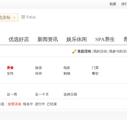
相册
|
排
北京站
手机站
优选好店
新闻资讯
娱乐休闲
SPA养生
发起活动
|
我的活动
|
我参与的活
美食
旅游
电影
门票
女性
休闲
购物
餐饮
近一周
近一个月
选择日期
筛选：
全部活动
报名中
进行中
已结束