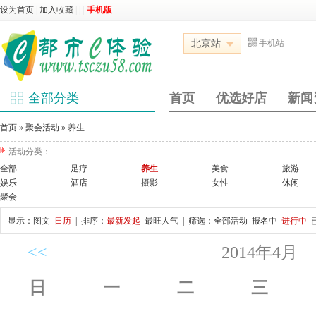
设为首页
|
加入收藏
|
|
|
手机版
北京站
手机站
全部分类
首页
优选好店
新闻
首页
»
聚会活动
»
养生
活动分类：
全部
足疗
养生
美食
旅游
娱乐
酒店
摄影
女性
休闲
聚会
显示：
图文
日历
| 排序：
最新发起
最旺人气
| 筛选：
全部活动
报名中
进行中
<<
2014年4月
日
一
二
三